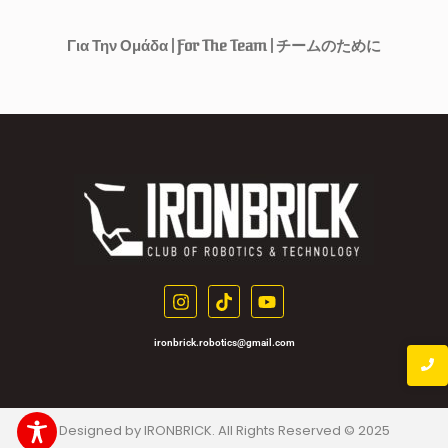
Για Την Ομάδα | For The Team | チームのために
ironbrick.robotics@gmail.com
Designed by IRONBRICK. All Rights Reserved © 2025