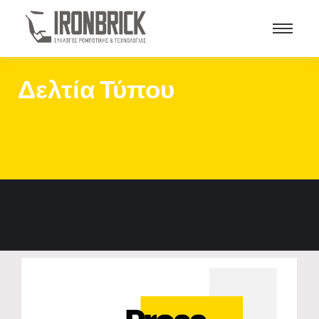
Δελτία Τύπου